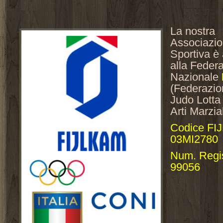
La nostra
Associazi
Sportiva è a
alla Feder
Nazionale
(Federazion
Judo Lotta
Arti Marzial
Codice FI
03MI2780
Num. Regi
99056